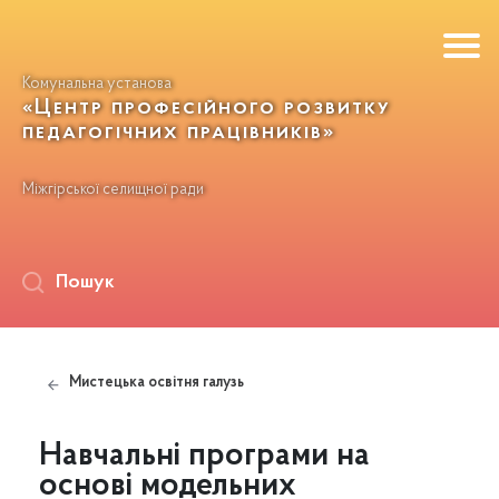
Комунальна установа
«Центр професійного розвитку
педагогічних працівників»
Міжгірської селищної ради
Пошук
Мистецька освітня галузь
Навчальні програми на
основі модельних