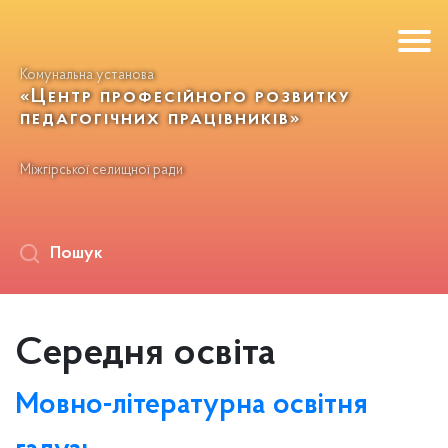
Комунальна установа
«Центр професійного розвитку
педагогічних працівників»
Міжгірської селищної ради
Пошук
Середня освіта
Мовно-літературна освітня