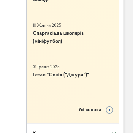
10 Жовтня 2025
Спартакіада школярів
(мініфутбол)
01 Травня 2025
І етап "Сокіл ("Джура")"
Усі анонси