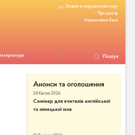
Людям із порушенням зору
Про центр
Нормативна база
 інтернатура
Пошук
Анонси та оголошення
24 Квітня 2026
Семінар для вчителів англійської
та німецької мов