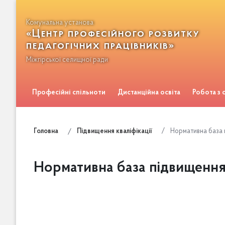
Комунальна установа
«Центр професійного розвитку
педагогічних працівників»
Міжгірської селищної ради
Професійні спільноти
Дистанційна освіта
Робота з
Зворотній зв'язок
Нормативна база п
Головна
Підвищення кваліфікації
Нормативна база підвищення 