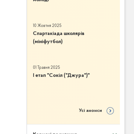
10 Жовтня 2025
Спартакіада школярів
(мініфутбол)
01 Травня 2025
І етап "Сокіл ("Джура")"
Усі анонси