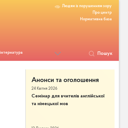
Людям із порушенням зору
Про центр
Нормативна база
 інтернатура
Пошук
Анонси та оголошення
24 Квітня 2026
Семінар для вчителів англійської
та німецької мов