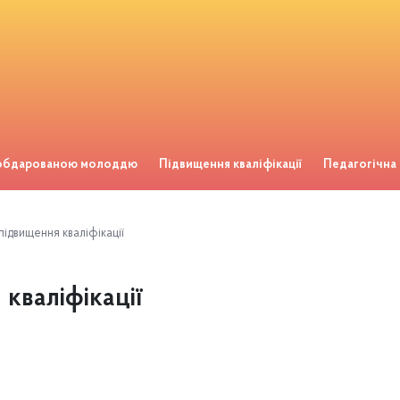
 обдарованою молоддю
Підвищення кваліфікації
Педагогічна
ідвищення кваліфікації
кваліфікації