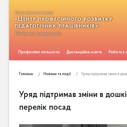
Комунальна установа
«Центр професійного розвитку
педагогічних працівників»
Міжгірської селищної ради
Професійні спільноти
Дистанційна освіта
Робота з
Зворотній зв'язок
Уряд підтримав зміни в дош
Головна
Новини та події
Уряд підтримав зміни в дошкі
перелік посад