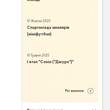
10 Жовтня 2025
Спартакіада школярів
(мініфутбол)
01 Травня 2025
І етап "Сокіл ("Джура")"
Усі анонси