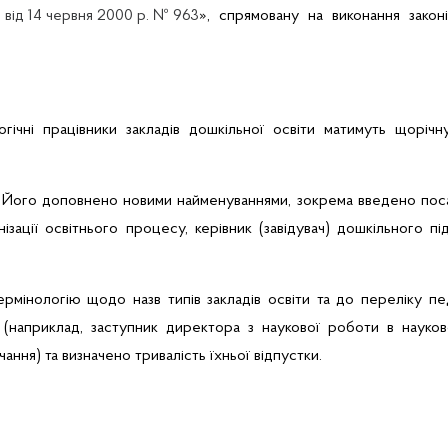
і
від 14 червня 2000 р. № 963
», спрямовану на виконання закон
гогічні працівники закладів дошкільної освіти матимуть щоріч
. Його доповнено новими найменуваннями, зокрема введено поса
ізації освітнього процесу, керівник (завідувач) дошкільного пі
інологію щодо назв типів закладів освіти та до переліку пед
(наприклад, заступник директора з наукової роботи в науково
ння) та визначено тривалість їхньої відпустки.