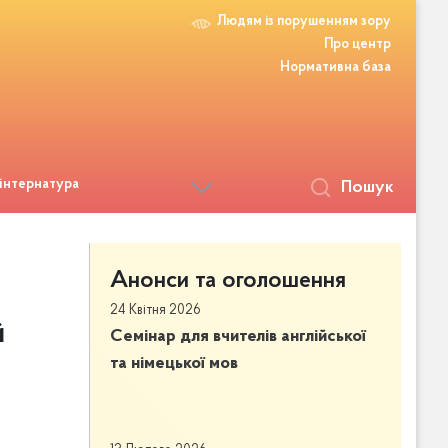
Людям із порушенням зору
Про центр
Нормативна база
 інтернатура
Пошук
Анонси та оголошення
24 Квітня 2026
й
Семінар для вчителів англійської
та німецької мов