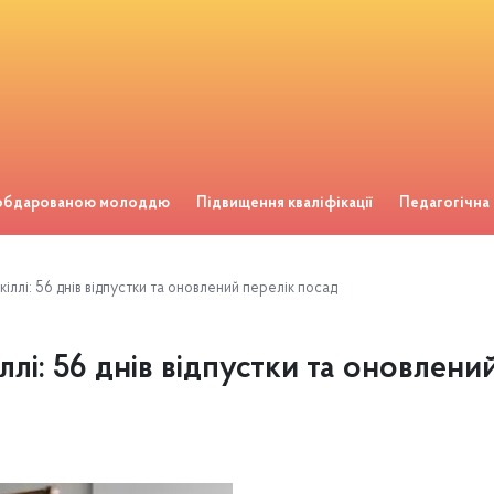
 обдарованою молоддю
Підвищення кваліфікації
Педагогічна
кіллі: 56 днів відпустки та оновлений перелік посад
ллі: 56 днів відпустки та оновлени