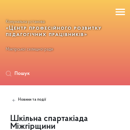
Комунальна установа
«Центр професійного розвитку
педагогічних працівників»
Міжгірської селищної ради
Пошук
Новини та події
Шкільна спартакіада
Міжгірщини