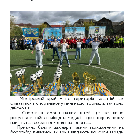
Міжгірський край – це територія талантів! Так
співається в спортивному гімні нашої громади, так воно
дійсно і є.
Спортивні емоції наших дітей це не лише
результати, зайняті місця та медалі – це в першу чергу
пам'ять на все життя – для них і для нас.
Приємно бачити школярів такими зарядженими на
боротьбу, дивитись як вони віддають всі сили заради