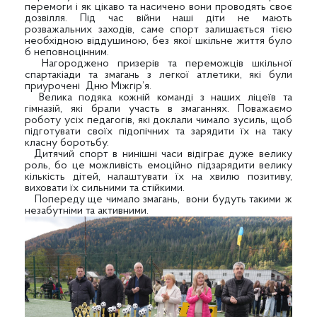
перемоги і як цікаво та насичено вони проводять своє
дозвілля. Під час війни наші діти не мають
розважальних заходів, саме спорт залишається тією
необхідною віддушиною, без якої шкільне життя було
б неповноцінним.
Нагороджено призерів та переможців шкільної
спартакіади та змагань з легкої атлетики, які були
приурочені Дню Міжгір’я.
Велика подяка кожній команді з наших ліцеїв та
гімназій, які брали участь в змаганнях. Поважаємо
роботу усіх педагогів, які доклали чимало зусиль, щоб
підготувати своїх підопічних та зарядити їх на таку
класну боротьбу.
Дитячий спорт в нинішні часи відіграє дуже велику
роль, бо це можливість емоційно підзарядити велику
кількість дітей, налаштувати їх на хвилю позитиву,
виховати їх сильними та стійкими.
Попереду ще чимало змагань, вони будуть такими ж
незабутніми та активними.