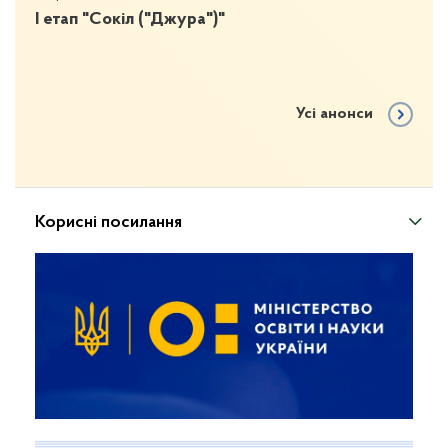
І етап "Сокіл ("Джура")"
Усі анонси
Корисні посилання