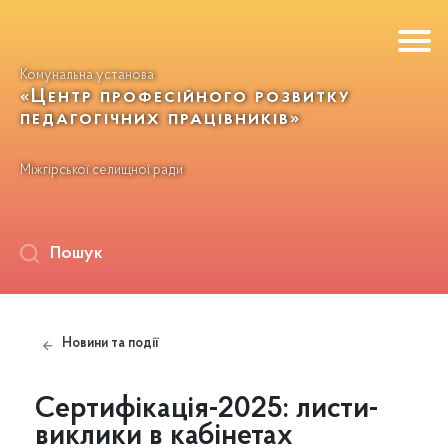
Комунальна установа
«Центр професійного розвитку
педагогічних працівників»
Міжгірської селищної ради
Пошук
Новини та події
Сертифікація-2025: листи-
виклики в кабінетах