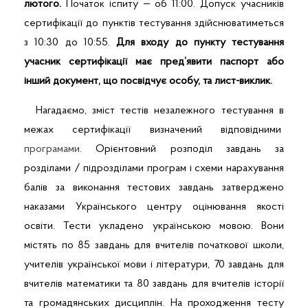
лютого.
Початок іспиту — об 11:00. Допуск учасників
сертифікації до пунктів тестування здійснюватиметься
з 10:30 до 10:55.
Для входу до пункту тестування
учасник сертифікації має пред’явити паспорт або
інший документ, що посвідчує особу, та лист-виклик.
Нагадаємо, зміст тестів незалежного тестування в
межах сертифікації визначений відповідними
програмами
. Орієнтовний розподіл завдань за
розділами / підрозділами програм і схеми нарахування
балів за виконання тестових завдань затверджено
наказами Українського центру оцінювання якості
освіти. Тести укладено українською мовою. Вони
містять по 85 завдань для вчителів початкової школи,
учителів української мови і літератури, 70 завдань для
вчителів математики та 80 завдань для вчителів історії
та громадянських дисциплін. На проходження тесту