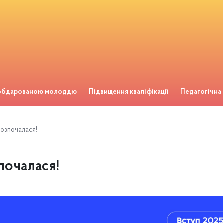
 обдарованою молоддю
Підвищення кваліфікації
Педагогічна
розпочалася!
почалася!