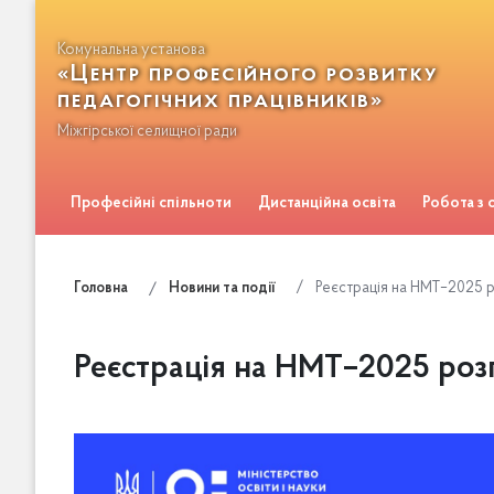
Комунальна установа
«Центр професійного розвитку
педагогічних працівників»
Міжгірської селищної ради
Професійні спільноти
Дистанційна освіта
Робота з
Зворотній зв'язок
Реєстрація на НМТ–2025 
Головна
Новини та події
Реєстрація на НМТ–2025 роз