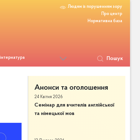
Людям із порушенням зору
Про центр
Нормативна база
 інтернатура
Пошук
Анонси та оголошення
24 Квітня 2026
Семінар для вчителів англійської
та німецької мов