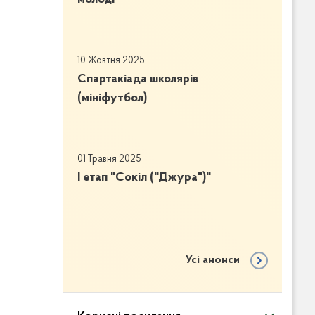
10 Жовтня 2025
Спартакіада школярів
(мініфутбол)
01 Травня 2025
І етап "Сокіл ("Джура")"
Усі анонси