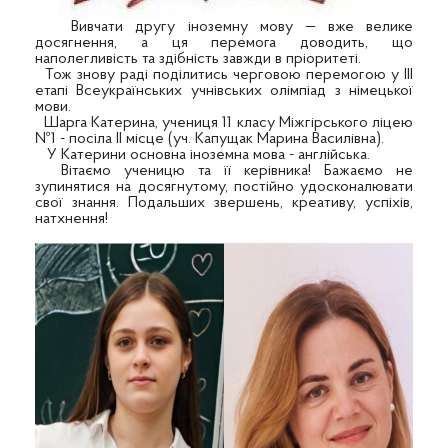
Вивчати другу іноземну мову — вже велике
досягнення, а ця перемога доводить, що
наполегливість та здібність завжди в пріоритеті.
Тож знову раді поділитись черговою перемогою у III
етапі Всеукраїнських учнівських олімпіад з німецької
мови.
Шарга
Катерина, учениця 11 класу Міжгірського ліцею
№1 - посіла ІІ місце (уч. Капущак Марина Василівна).
У Катерини основна іноземна мова - англійська.
Вітаємо ученицю та її керівника! Бажаємо не
зупинятися на досягнутому, постійно удосконалювати
свої знання. Подальших звершень, креативу, успіхів,
натхнення!