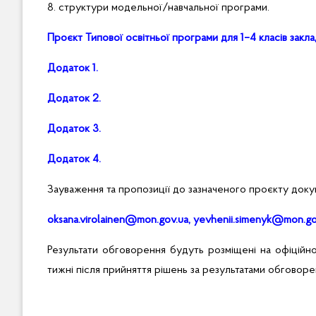
8. структури модельної/навчальної програми.
Проєкт Типової освітньої програми для 1–4 класів закла
Додаток 1
.
Додаток 2
.
Додаток 3
.
Додаток 4
.
Зауваження та пропозиції до зазначеного проєкту до
oksana.virolainen@mon.gov.ua
,
yevhenii.simenyk@mon.go
Результати обговорення будуть розміщені на офіційном
тижні після прийняття рішень за результатами обговоре