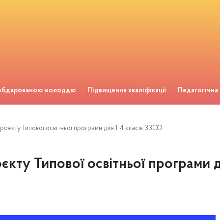
 обдарованою молоддю
Підвищення кваліфікації
Педагогічна
оєкту Типової освітньої програми для 1-4 класів ЗЗСО
кту Типової освітньої програми д