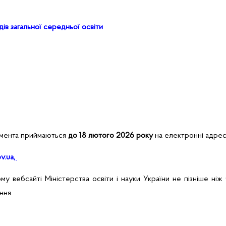
дів загальної середньої освіти
кумента приймаються
до 18 лютого 2026 року
на електронні адрес
v.ua
,
у вебсайті Міністерства освіти і науки України не пізніше ніж
ння.