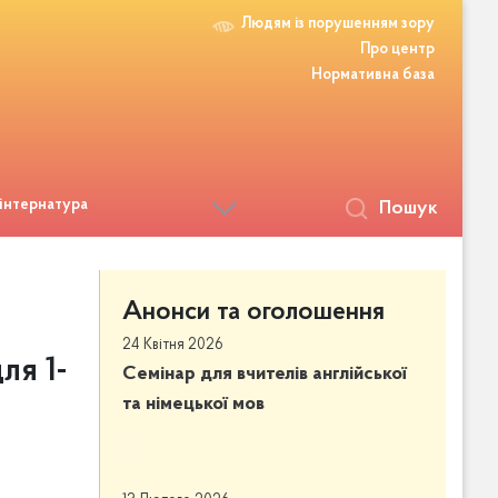
Людям із порушенням зору
Про центр
Нормативна база
 інтернатура
Пошук
Анонси та оголошення
24 Квітня 2026
ля 1-
Семінар для вчителів англійської
та німецької мов