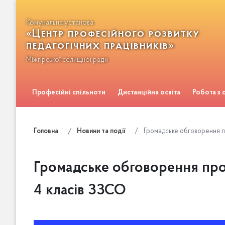
Комунальна установа
«Центр професійного розвитку
педагогічних працівників»
Міжгірської селищної ради
Професійні спільноти
Дистанційна освіта
Робота з
Зворотній зв'язок
Громадське обговорення пр
Головна
Новини та події
Громадське обговорення проє
4 класів ЗЗСО