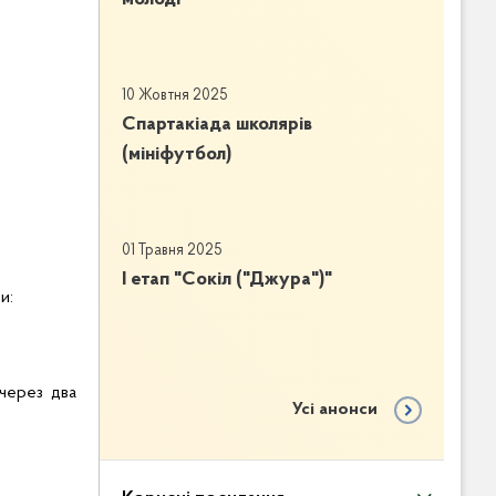
10 Жовтня 2025
Спартакіада школярів
(мініфутбол)
01 Травня 2025
І етап "Сокіл ("Джура")"
и:
 через два
Усі анонси